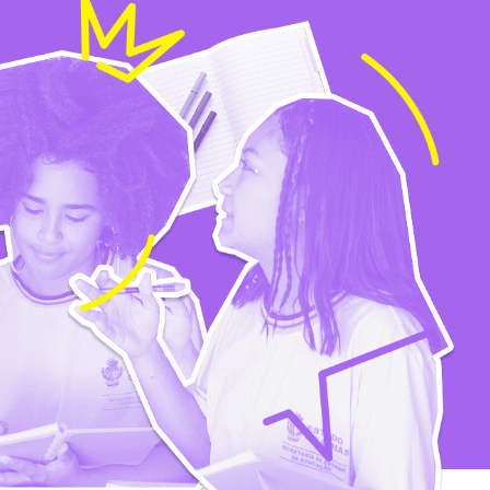
RN
1 escola
cola
/RN
1 escola
1 escola
te/RN
1 escola
o/RN
1 escola
/RN
1 escola
1 escola
el/RN
1 escola
no/RN
1 escola
RN
1 escola
1 escola
RN
1 escola
 escola
s/RN
1 escola
1 escola