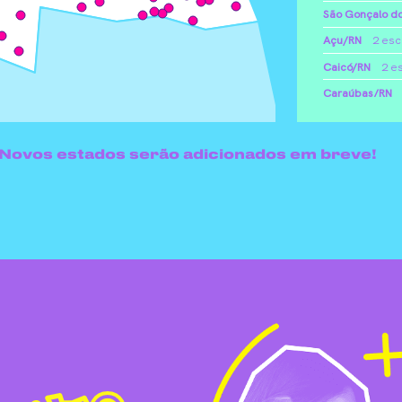
São Gonçalo d
Açu/RN
2 esc
Caicó/RN
2 e
Caraúbas/RN
Ceará-Mirim/R
Martins/RN
2
Novos estados
serão adicionados em breve!
Pau dos Ferros
Santa Cruz/RN
Acari/RN
1 es
Afonso Bezerr
Alexandria/RN
Almino Afonso
Alto do Rodrig
Angicos/RN
1
Apodi/RN
1 e