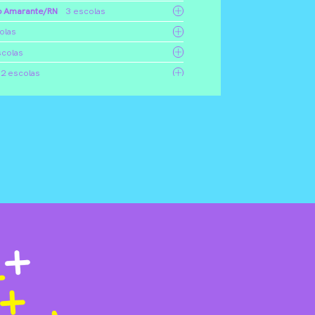
o Amarante/RN
3 escolas
olas
scolas
2 escolas
N
2 escolas
 escolas
/RN
2 escolas
2 escolas
cola
a/RN
1 escola
1 escola
/RN
1 escola
ues/RN
1 escola
 escola
scola