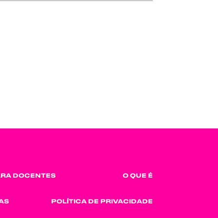
1 escola
/RN
1 escola
1 escola
escola
1 escola
eleiras/RN
1 escola
RN
1 escola
1 escola
o Borges/RN
1 escola
N
1 escola
scola
1 escola
ARA DOCENTES
O QUE É
 escola
N
1 escola
AS
POLÍTICA DE PRIVACIDADE
N
1 escola