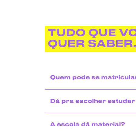
TUDO QUE V
QUER SABER.
Quem pode se matricula
Dá pra escolher estudar
Pode se matricular quem vai cursar E
estado ou município. E não: não tem t
A escola dá material?
No Integral não rola essa divisão. A 
horas ou dois turnos de 7 horas. Pra c