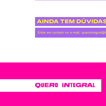
Sim. Cada estudante recebe livros did
AINDA TEM DÚVIDA
Entre em contato no e-mail:
querointegral@